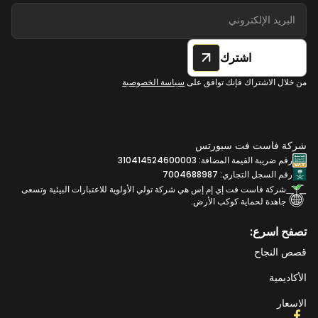
اشترك
من خلال الاشتراك فإنك توافق على
سياسة الخصوصية
شركة فاست فت سبورتس
رقم ضريبة القيمة المضافة: 310414524600003
رقم السجل التجاري: 7004688987
شركة فاست فت إي إم إس هي شركة تولي الأولوية للاعتبارات البيئية وتسعى
جاهدة لحماية كوكب الأرض.
تصفح اسرع:
قصص النجاح
الأكاديمية
الاسعار