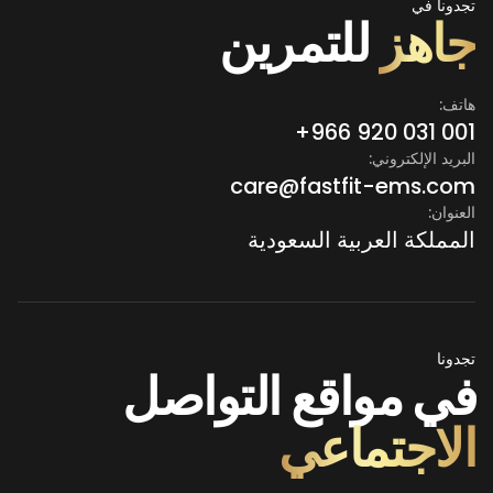
تجدونا في
على الرابط أدناه لترشيح صديقك والمطالبة بجلسة مجانية:
جاهز
للتمرين
[توصية هنا]
هاتف:
+966 920 031 001
البريد الإلكتروني:
care@fastfit-ems.com
العنوان:
المملكة العربية السعودية
تجدونا
في مواقع التواصل
الاجتماعي