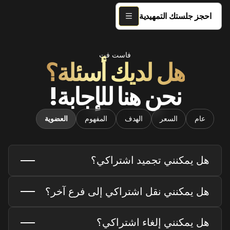
احجز جلستك التمهيدية
فاست فت
هل لديك أسئلة؟
نحن هنا للإجابة!
عام
السعر
الهدف
المفهوم
العضوية
هل يمكنني تجميد اشتراكي؟
نعم، يمكن للأعضاء الذين لديهم اشتراكات نشطة طلب
هل يمكنني نقل اشتراكي إلى فرع آخر؟
تجميد حسابهم، وذلك وفقًا لشروط خطة الاشتراك الخاصة
بهم. يرجى الرجوع إلى العقد الخاص بك للحصول على
معلومات تفصيلية وإجراءات التجميد. وللمساعدة، لا تتردد
تُصمّم برامج فاست فت إي إم إس بشكل شخصي وفقًا
هل يمكنني إلغاء اشتراكي؟
في التواصل مع فريق الدعم لدينا.
لأهدافك، ومستوى لياقتك، وحالتك الصحية. يمكن للأعضاء