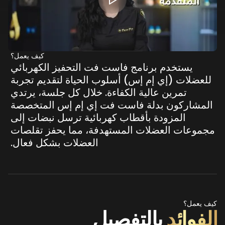
كيف يعمل؟
يستخدم
برنامج
فاست
فت
التحفيز
الكهربائي
للعضلات
(إي
إم
إس)
أسلوب
الحياة
لتقديم
تجربة
تمرين
عالية
الكفاءة.
خلال
كل
جلسة،
يرتدي
المشاركون
بدلة
فاست
فت
إي
إم
إس
المتخصصة
المزودة
بأقطاب
كهربائية
ترسل
نبضات
إلى
مجموعات
العضلات
المستهدفة،
مما
يحفز
تقلصات
العضلات
بشكل
فعال.
كيف يعمل؟
الفوائد
بالتفصيل