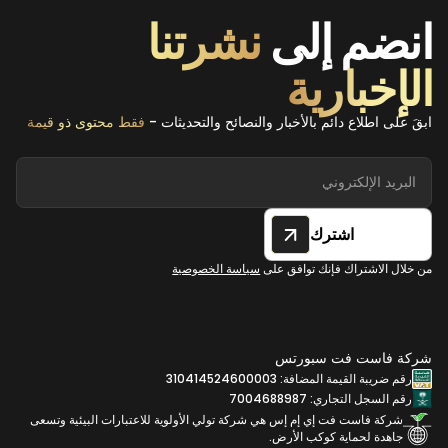
انضم إلى
نشرتنا
الإخبارية
ابقَ على اطلاع دائم بالأخبار والنصائح والتحديثات -
فقط محتوى ذو قيمة
اشترك
من خلال الاشتراك فإنك توافق على
سياسة الخصوصية
شركة فاست فت سبورتس
رقم ضريبة القيمة المضافة: 310414524600003
رقم السجل التجاري: 7004688987
شركة فاست فت إي إم إس هي شركة تولي الأولوية للاعتبارات البيئية وتسعى
جاهدة لحماية كوكب الأرض.