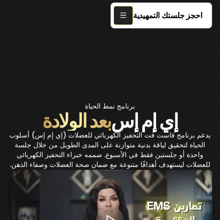
احجز جلستك التمهيدية
برنامج نمط الحياة
إي إم إس
بعد الولادة
يدعم برنامج فاست فت التحفيز الكهربائي للعضلات (إي إم إس) أسلوب
الحياة لتحقيق لياقة بدنية متوازنة على المدى الطويل من خلال جلسة
واحدة أو جلستين فقط في الأسبوع. صممه خبراء التحفيز الكهربائي
للعضلات ليستهدف أهدافًا متنوعة مع ضمان صحة العضلات وصفاء الذهن.