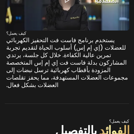
كيف يعمل؟
يستخدم
برنامج
فاست
فت
التحفيز
الكهربائي
للعضلات
(إي
إم
إس)
أسلوب
الحياة
لتقديم
تجربة
تمرين
عالية
الكفاءة.
خلال
كل
جلسة،
يرتدي
المشاركون
بدلة
فاست
فت
إي
إم
إس
المتخصصة
المزودة
بأقطاب
كهربائية
ترسل
نبضات
إلى
مجموعات
العضلات
المستهدفة،
مما
يحفز
تقلصات
العضلات
بشكل
فعال.
كيف يعمل؟
الفوائد
بالتفصيل