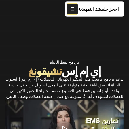
احجز جلستك التمهيدية
برنامج نمط الحياة
إي إم إس
تشيقونغ
يدعم برنامج فاست فت التحفيز الكهربائي للعضلات (إي إم إس) أسلوب
الحياة لتحقيق لياقة بدنية متوازنة على المدى الطويل من خلال جلسة
واحدة أو جلستين فقط في الأسبوع. صممه خبراء التحفيز الكهربائي
للعضلات ليستهدف أهدافًا متنوعة مع ضمان صحة العضلات وصفاء الذهن.