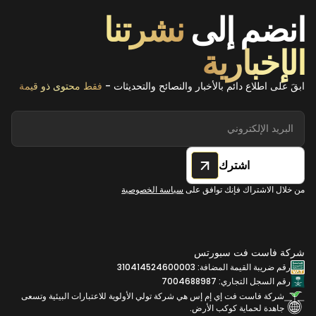
انضم إلى
نشرتنا
الإخبارية
ابقَ على اطلاع دائم بالأخبار والنصائح والتحديثات -
فقط محتوى ذو قيمة
اشترك
من خلال الاشتراك فإنك توافق على
سياسة الخصوصية
شركة فاست فت سبورتس
رقم ضريبة القيمة المضافة: 310414524600003
رقم السجل التجاري: 7004688987
شركة فاست فت إي إم إس هي شركة تولي الأولوية للاعتبارات البيئية وتسعى
جاهدة لحماية كوكب الأرض.