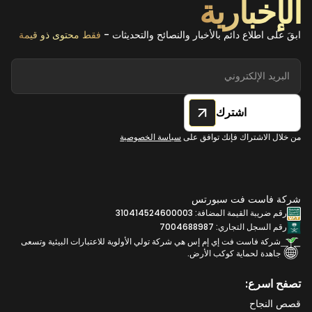
الإخبارية
ابقَ على اطلاع دائم بالأخبار والنصائح والتحديثات -
فقط محتوى ذو قيمة
اشترك
من خلال الاشتراك فإنك توافق على
سياسة الخصوصية
شركة فاست فت سبورتس
رقم ضريبة القيمة المضافة: 310414524600003
رقم السجل التجاري: 7004688987
شركة فاست فت إي إم إس هي شركة تولي الأولوية للاعتبارات البيئية وتسعى
جاهدة لحماية كوكب الأرض.
تصفح اسرع:
قصص النجاح