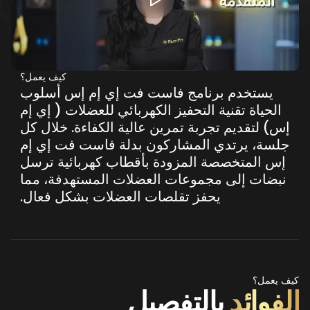
كيف يعمل؟
يستخدم
برنامج
فاست
فت
إي
إم
إس
أسلوب
الحياة
تقنية
التحفيز
الكهربائي
للعضلات
(
إي
إم
إس)
لتقديم
تجربة
تمرين
عالية
الكفاءة.
خلال
كل
جلسة،
يرتدي
المشاركون
بدلة
فاست
فت
إي
إم
إس
المتخصصة
المزودة
بأقطاب
كهربائية
ترسل
نبضات
إلى
مجموعات
العضلات
المستهدفة،
مما
يحفز
تقلصات
العضلات
بشكل
فعال.
كيف يعمل؟
الفوائد
بالتفصيل