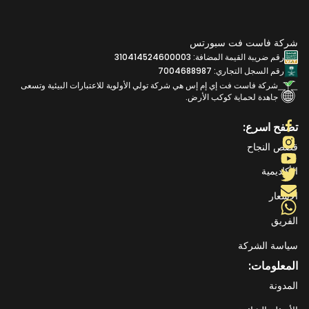
شركة فاست فت سبورتس
رقم ضريبة القيمة المضافة: 310414524600003
رقم السجل التجاري: 7004688987
شركة فاست فت إي إم إس هي شركة تولي الأولوية للاعتبارات البيئية وتسعى
جاهدة لحماية كوكب الأرض.
تصفح اسرع:
قصص النجاح
الأكاديمية
الاسعار
الفريق
سياسة الشركة
المعلومات:
المدونة