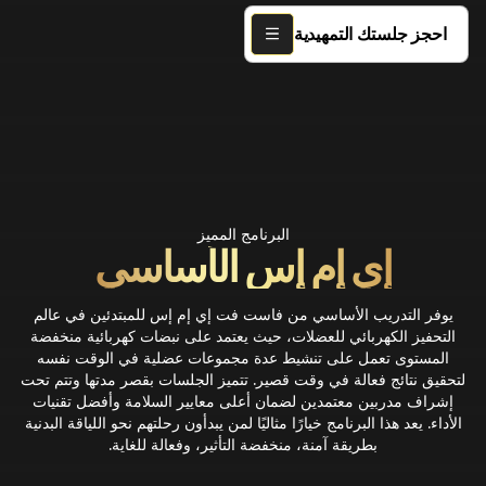
احجز جلستك التمهيدية
البرنامج المميز
إي إم إس الأساسي
يوفر التدريب الأساسي من فاست فت إي إم إس للمبتدئين في عالم
التحفيز الكهربائي للعضلات، حيث يعتمد على نبضات كهربائية منخفضة
المستوى تعمل على تنشيط عدة مجموعات عضلية في الوقت نفسه
لتحقيق نتائج فعالة في وقت قصير. تتميز الجلسات بقصر مدتها وتتم تحت
إشراف مدربين معتمدين لضمان أعلى معايير السلامة وأفضل تقنيات
الأداء. يعد هذا البرنامج خيارًا مثاليًا لمن يبدأون رحلتهم نحو اللياقة البدنية
بطريقة آمنة، منخفضة التأثير، وفعالة للغاية.