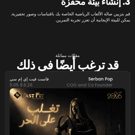
3. إنشاء بيئة محفزة
قم بتزيين صالة الألعاب الرياضية الخاصة بك باقتباسات وصور تحفيزية.
يمكن للبيئة الإيجابية أن تعزز تجربة التمرين.
مقالات مماثلة
قد ترغب أيضًا في ذلك
Serban Pop
فاست فيت إي إم سي
8.6.26 5:05
COO and Co Founder