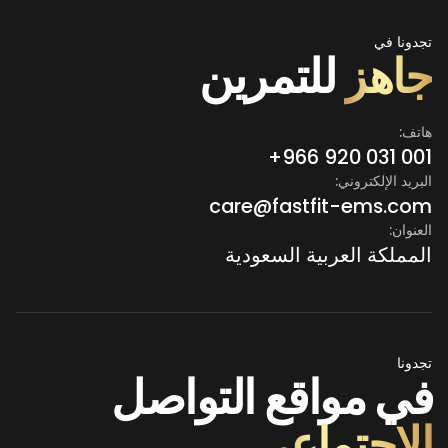
تجدونا في
جاهز
للتمرين
هاتف:
+966 920 031 001
البريد الإلكتروني:
care@fastfit-ems.com
العنوان:
المملكة العربية السعودية
تجدونا
في مواقع التواصل
الاجتماعي