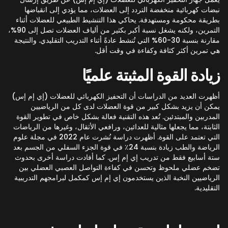
نبضات كهربائية منخفضة التردد إلى العضلات، مما يؤدي إلى انقباضها
بطريقة محكومة ومستهدفة. يحاكي هذا التنشيط الطبيعي للعضلات أثناء
التمرين، ولكنه يشغل نسبة أكبر بكثير من ألياف العضلات تصل إلى 90%،
مقارنة بنسبة 30-60% التي تُنشط عادةً أثناء التدريب التقليدي. والنتيجة
هي تمرين أكثر كثافة وكفاءة في وقت أقل.
زيادة القوة المثبتة علميًا
أظهرت العديد من الدراسات أن التحفيز الكهربائي للعضلات (إي إم إس)
يمكن أن يزيد بشكل كبير من قوة العضلات لدى كل من الرياضيين
المدربين والمبتدئين. تُعد هذه التقنية فعالة بشكل خاص في تطوير القوة
الثابتة، مما يجعلها مثالية للعدائين، ورافعي الأثقال، وغيرها من الرياضات
التي تعتمد على القوة. أظهرت دراسة نُشرت عام 2022 في مجلة علوم
الرياضة والطب زيادة بنسبة 24٪ في قوة الجزء السفلي من الجسم بعد
ستة أسابيع فقط من تدريب إي إم إس. كما أفادت دراسة أخرى بحدوث
تضخم عضلي ملحوظ وتحسن في كفاءة التواصل العصبي العضلي بين
الرياضيين النخبة الذين يستخدمون إي إم إس كمكمل لبرامجهم التدريبية
التقليدية.