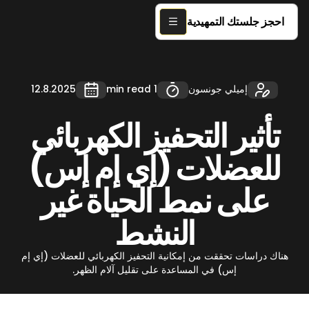
احجز جلستك التمهيدية
إميلي جونسون
1 min read
12.8.2025
تأثير التحفيز الكهربائي
للعضلات (إي إم إس)
على نمط الحياة غير
النشط
هناك دراسات تحققت من إمكانية التحفيز الكهربائي للعضلات (إي إم
إس) في المساعدة على تقليل آلام الظهر.