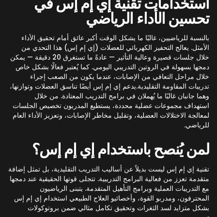
استخدامات تقنية إي إم إس في
تحسين الأداء الرياضي
بالنسبة للرياضيين، غالبًا ما يشكل الوقت أكبر عائق أمام تحقيق الأداء
الأمثل. يعالج التحفيز الكهربائي للعضلات (إي إم إس) هذا التحدي من
خلال جلسات قصيرة وعالية التأثير — عادةً ما تستغرق 20 دقيقة — يمكن
دمجها بسهولة في الروتين التدريبي اليومي. كما يُعتبر فعالًا بشكل خاص
خلال مراحل التعافي من الإصابات، عندما يكون من الصعب إجراء
تدريبات المقاومة التقليدية.يدعم إي إم إس أيضًا تناسق العضلات وتوازنها،
وهما جانبان غالبًا ما يُهملان في برامج التدريب المعتادة. من خلال
استهداف مجموعات عضلية محددة، يستطيع المدربون تخصيص الجلسات
لمعالجة الاختلالات العضلية، وتقليل مخاطر الإصابات، وتعزيز الأداء العام
للرياضي.
لمن يُنصح باستخدام إي إم إس؟
تقنية إي إم إس ليست بديلاً عن أساليب التدريب التقليدية، بل تمثل إضافة
متقدمة تعزز من فعالية البرامج التدريبية. تتجلى قوتها الحقيقية عند دمجها
مع التدريبات العملية وبرامج التأهيل المتقدمة. يتبنى الرياضيون
المحترفون، ومدربو القوة، وأخصائيو العلاج الطبيعي استخدام إي إم إس
بشكل متزايد لسد الثغرات وتحقيق تكامل مثالي ضمن بروتوكولات