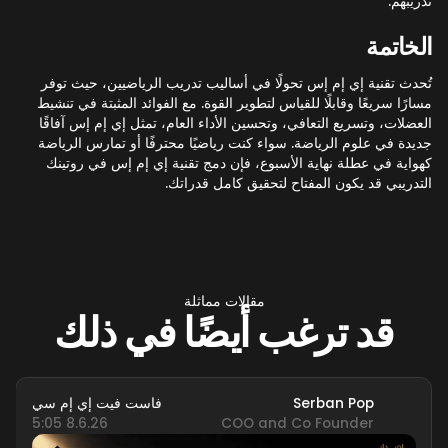
تدريبهم.
الخاتمة
تُحدث تقنية إي إم إس تحولًا في أساليب تدريب الرياضيين، حيث توفر
مسارًا سريعًا وقابلًا للقياس لتطوير القوة. مع الفوائد المثبتة في تنشيط
العضلات، وتسريع التعافي، وتحسين الأداء العام، تمثل إي إم إس آفاقًا
جديدة في علوم الرياضة. سواء كنت رياضيًا محترفًا أو تمارس الرياضة
كهواية في عطلة نهاية الأسبوع، فإن دمج تقنية إي إم إس في روتينك
التدريبي قد يكون المفتاح لتحقيق كامل قدراتك.
مقالات مماثلة
قد ترغب أيضًا في ذلك
Serban Pop
فاست فيت إي إم سي
8.6.26 5:05
COO and Co Founder