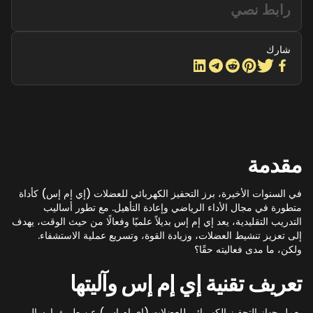
رابط نصي
شارك
مقدمة
في السنوات الأخيرة، برز التحفيز الكهربائي للعضلات (إي إم إس) كأداة
متطورة في مجال الأداء الرياضي وإعادة التأهيل. مع تطور أساليب
التدريب التقليدية، يعد إي إم إس بديلاً علميًا وفعالًا من حيث الوقت، يهدف
إلى تعزيز تنشيط العضلات، وزيادة القوة، وتسريع عملية الاستشفاء.
ولكن، ما مدى فعاليته حقًا؟
تعريف تقنية إي إم إس وآليتها
يعمل جهاز التحفيز الكهربائي للعضلات (إي إم إس) عن طريق إرسال