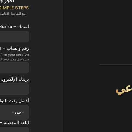
احجز جل
IMPLE STEPS
املأ التفاصيل الخاصة ب
اسمك – Your Name
رقم واتساب – WhatsApp Number
firm your session
سنتواصل معك فقط لتأ
بريدك الإلكتروني – Email
اعي
أفضل وقت للتواصل معك – You
اللغة المفضلة – referred Language