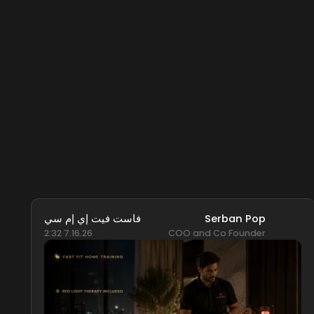
Serban Pop
فاست فيت إي إم سي
7.16.26 2:32
COO and Co Founder
ا
ا
ق