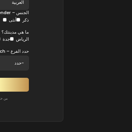
الجنس – Gender
ذكر
أنثى
ما هي مدينتك؟ – at's Your City
الرياض
جدة
حدد الفرع – Select Branch
من خل