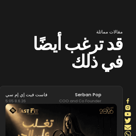
مقالات مماثلة
قد ترغب أيضًا
في ذلك
Serban Pop
فاست فيت إي إم سي
8.6.26 5:05
COO and Co Founder