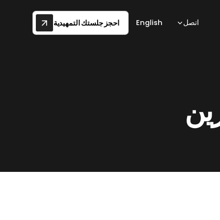
اتصل
English
احجز جلستك التمهيدية
رين